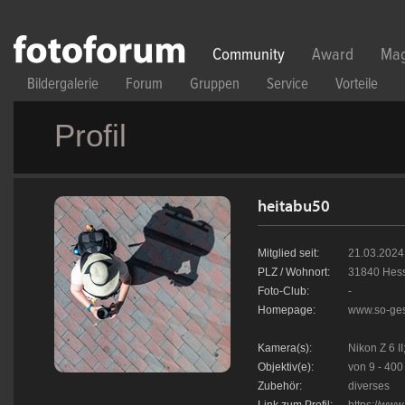
Direkt zum Inhalt
Community
Award
Mag
Bildergalerie
Forum
Gruppen
Service
Vorteile
Profil
heitabu50
Mitglied seit:
21.03.2024
PLZ / Wohnort:
31840 Hess
Foto-Club:
-
Homepage:
www.so-ge
Kamera(s):
Nikon Z 6 II
Objektiv(e):
von 9 - 40
Zubehör:
diverses