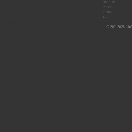
Über uns
Presse
Kontakt
AGB
© 2011-2026 fotofo