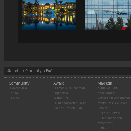
Startseite
»
Community
» Profil
Community
Award
Magazin
Bildergalerie
Themen & Teilnehmen
Aktuelles Heft
Forum
Ergebnisse
Abonnement
Service
Bestenliste
Vorteile für Abonnenten
Teilnahmebedingungen
fotoforum als ePaper
Häufige Fragen (FAQ)
Service
Leser-Service
Kleinanzeigen
Newsletter
fotoforum