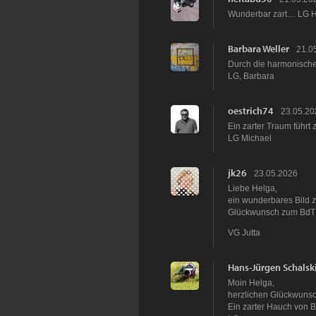
Wunderbar zart… LG H
Barbara Weller
21.0
Durch die harmonische
LG, Barbara
oestrich74
23.05.20
Ein zarter Traum führt
LG Michael
jk26
23.05.2026
Liebe Helga,
ein wunderbares Bild ze
Glückwunsch zum BdT
VG Jutta
Hans-Jürgen Schalsk
Moin Helga,
herzlichen Glückwunsc
Ein zarter Hauch von B