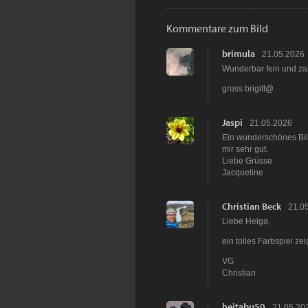
Kommentare zum Bild
brimula
21.05.2026
Wunderbar fein und zar
gruss brigitt@
Jaspi
21.05.2026
Ein wunderschönes Bild
mir sehr gut.
Liebe Grüsse
Jacqueline
Christian Beck
21.0
Liebe Helga,
ein tolles Farbspiel zei
VG
Christian
heitabu50
21.05.20