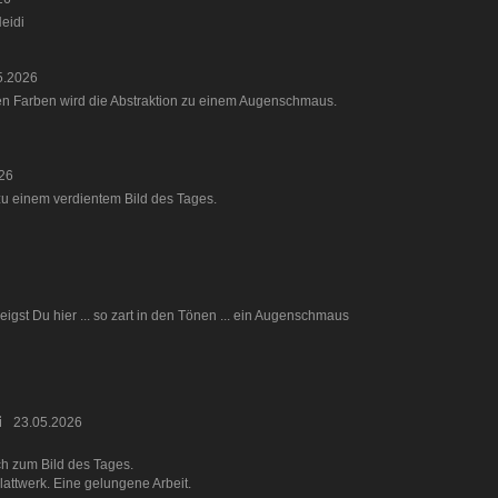
eidi
5.2026
n Farben wird die Abstraktion zu einem Augenschmaus.
26
 zu einem verdientem Bild des Tages.
igst Du hier ... so zart in den Tönen ... ein Augenschmaus
i
23.05.2026
h zum Bild des Tages.
lattwerk. Eine gelungene Arbeit.