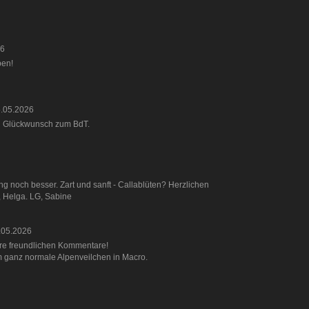
26
ben!
.05.2026
n Glückwunsch zum BdT.
ng noch besser. Zart und sanft - Callablüten? Herzlichen
 Helga. LG, Sabine
.05.2026
ure freundlichen Kommentare!
m ganz normale Alpenveilchen in Macro.