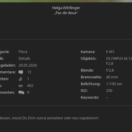
Helga Wittlinger
„Pas de deux“
gorie:
Flora
Kamera:
E-M1
ik:
Details
Objektiv:
OLYMPUS M.1
F2.8
geladen:
20.05.2026
Blende:
f/2.8
mentare:
15
Brennweite:
40 mm
riten:
1
Belichtung:
1/100 sec
s:
402
ISO:
250
nenten:
9
Keywords:
–
fassen, musst Du Dich zuerst
anmelden
oder
neu registrieren
!