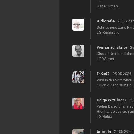
LG
Hans-Jürgen
rudigrafie
25.05.20
Sehr schöne zarte Far
LG Rudigrafie
Werner Schabner
25
Klasse! Und herzliche
LG Werner
EsKa67
25.05.2026
Wird in der Vergrößeru
Glückwunsch zum BdT,
Helga Wittlinger
25
Vielen Dank für alle e
Hier handelt es sich u
LG Helga
brimula
27.05.2026