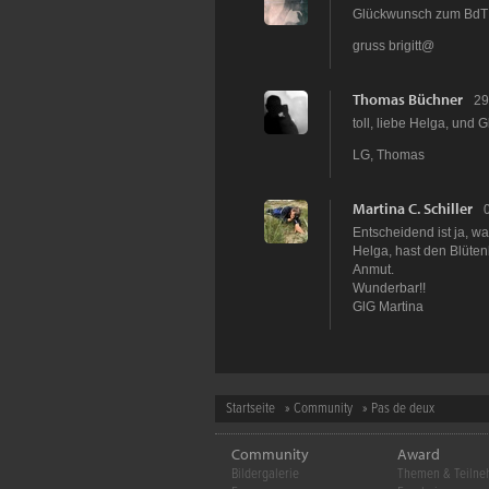
Glückwunsch zum BdT l
gruss brigitt@
Thomas Büchner
29
toll, liebe Helga, und
LG, Thomas
Martina C. Schiller
Entscheidend ist ja, w
Helga, hast den Blüten
Anmut.
Wunderbar!!
GlG Martina
Startseite
»
Community
» Pas de deux
Community
Award
Bildergalerie
Themen & Teiln