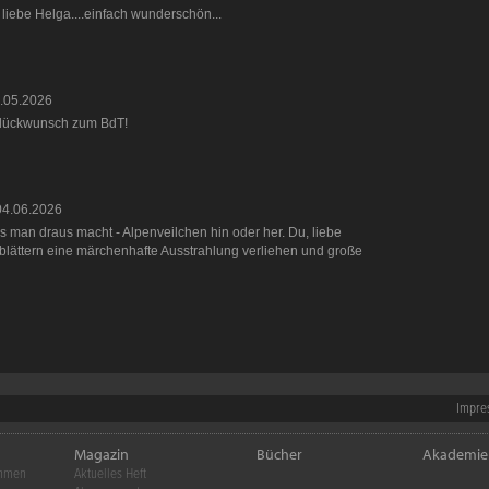
iebe Helga....einfach wunderschön...
.05.2026
 Glückwunsch zum BdT!
04.06.2026
as man draus macht - Alpenveilchen hin oder her. Du, liebe
blättern eine märchenhafte Ausstrahlung verliehen und große
Impre
Magazin
Bücher
Akademie
ehmen
Aktuelles Heft