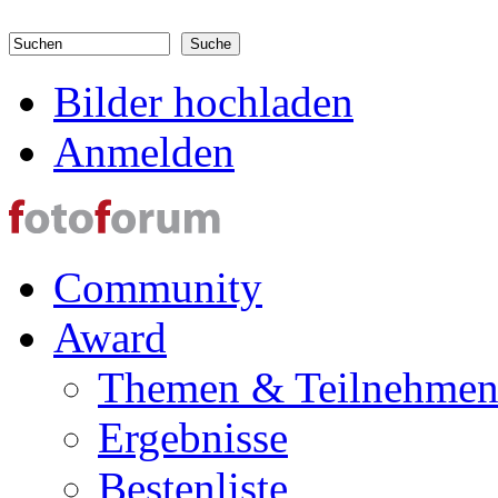
Direkt zum Inhalt
Suchen
Suchformular
Bilder hochladen
Anmelden
Community
Award
Themen & Teilnehme
Ergebnisse
Bestenliste