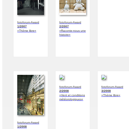
fotoforum-Award
fotoforum-Award
1/2007
2/2007
»Thème libre«
»Raconte-nous une
histoire«
fotoforum-Award
fotoforum-Award
2/2008
3/2008
»Vent et conditions
»Thème libre«
météorologiques«
fotoforum-Award
1/2008