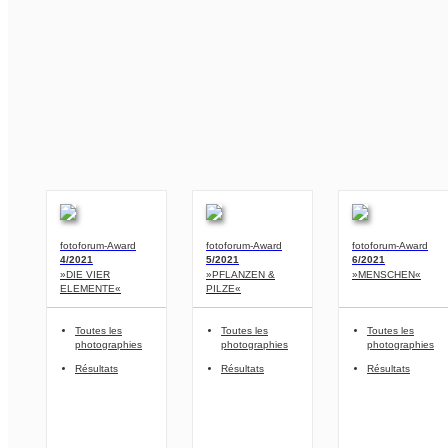
fotoforum-Award
fotoforum-Award
fotoforum-Award
4/2021
5/2021
6/2021
»DIE VIER
»PFLANZEN &
»MENSCHEN«
ELEMENTE«
PILZE«
Toutes les
Toutes les
Toutes les
photographies
photographies
photographies
Résultats
Résultats
Résultats