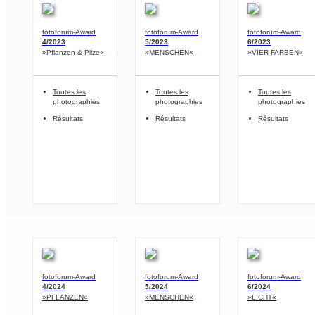
fotoforum-Award
fotoforum-Award
fotoforum-Award
4/2023
5/2023
6/2023
»Pflanzen & Pilze«
»MENSCHEN«
»VIER FARBEN«
Toutes les
Toutes les
Toutes les
photographies
photographies
photographies
Résultats
Résultats
Résultats
fotoforum-Award
fotoforum-Award
fotoforum-Award
4/2024
5/2024
6/2024
»PFLANZEN«
»MENSCHEN«
»LICHT«