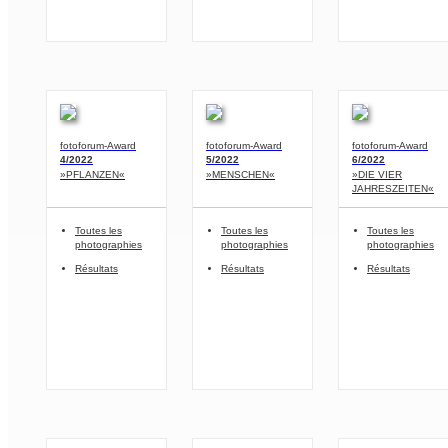
fotoforum-Award
fotoforum-Award
fotoforum-Award
4/2022
5/2022
6/2022
»PFLANZEN«
»MENSCHEN«
»DIE VIER
JAHRESZEITEN«
Toutes les
Toutes les
Toutes les
photographies
photographies
photographies
Résultats
Résultats
Résultats