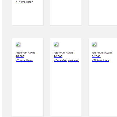
»Thème libre«
fotoforum-Award
fotoforum-Award
fotoforum-Award
1/2009
2/2009
3/2009
»Thème libre«
»Séries/séquences«
»Thème libre«