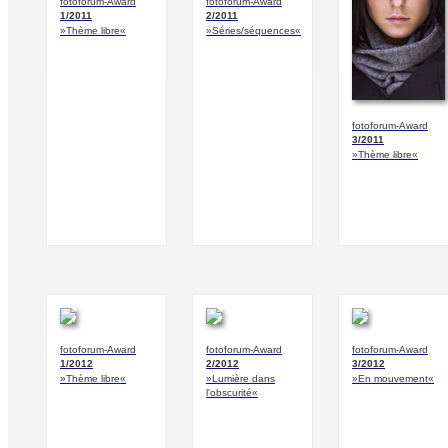
fotoforum-Award
fotoforum-Award
1/2011
2/2011
»Thème libre«
»Séries/séquences«
fotoforum-Award
3/2011
»Thème libre«
fotoforum-Award
fotoforum-Award
fotoforum-Award
1/2012
2/2012
3/2012
»Thème libre«
»Lumière dans
»En mouvement«
l'obscurité«