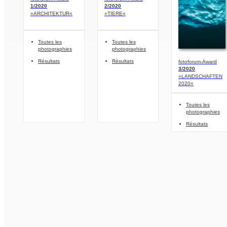
1/2020
2/2020
»ARCHITEKTUR«
»TIERE«
Toutes les
Toutes les
photographies
photographies
Résultats
Résultats
fotoforum-Award
3/2020
»LANDSCHAFTEN
2020«
Toutes les
photographies
Résultats