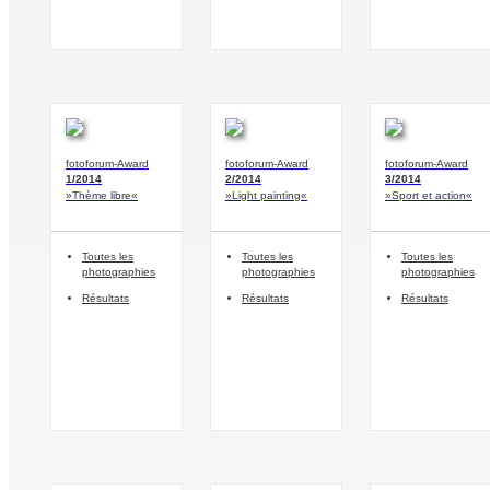
fotoforum-Award
fotoforum-Award
fotoforum-Award
1/2014
2/2014
3/2014
»Thème libre«
»Light painting«
»Sport et action«
Toutes les
Toutes les
Toutes les
photographies
photographies
photographies
Résultats
Résultats
Résultats