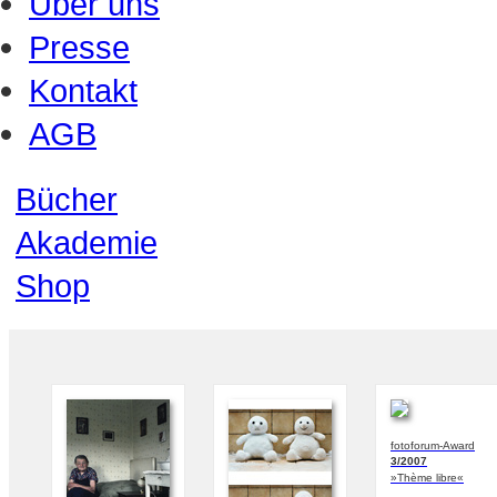
Über uns
Presse
Kontakt
AGB
Bücher
Akademie
Shop
fotoforum-Award
3/2007
»Thème libre«