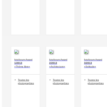
fotoforum-Award
fotoforum-Award
fotoforum-Award
1/2013
2/2013
3/2013
»Thème libre«
»Architecture«
»Solitude«
Toutes les
Toutes les
Toutes les
photographies
photographies
photographies