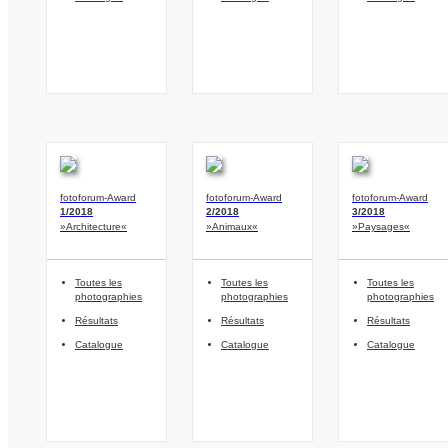
fotoforum-Award
fotoforum-Award
fotoforum-Award
1/2018
2/2018
3/2018
»Architecture«
»Animaux«
»Paysages«
Toutes les
Toutes les
Toutes les
photographies
photographies
photographies
Résultats
Résultats
Résultats
Catalogue
Catalogue
Catalogue