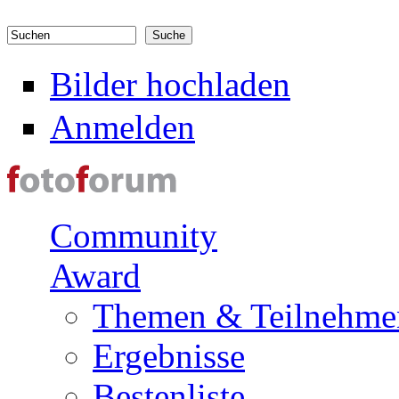
Direkt zum Inhalt
Suchen
Suchformular
Bilder hochladen
Anmelden
Community
Award
Themen & Teilnehme
Ergebnisse
Bestenliste