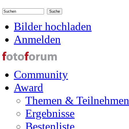
Direkt zum Inhalt
Suchen
Suchformular
Bilder hochladen
Anmelden
Community
Award
Themen & Teilnehme
Ergebnisse
Bestenliste