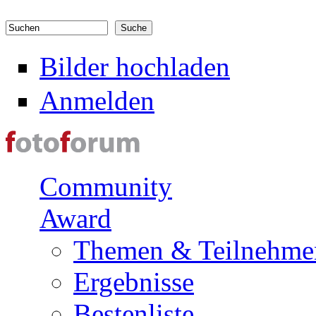
Direkt zum Inhalt
Suchen
Suchformular
Bilder hochladen
Anmelden
Community
Award
Themen & Teilnehme
Ergebnisse
Bestenliste