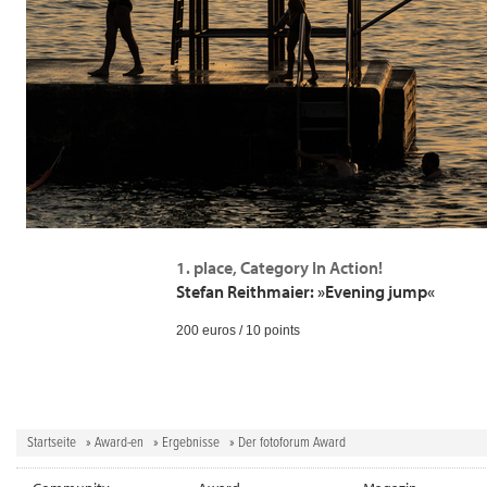
1. place, Category In Action!
Stefan Reithmaier: »Evening jump«
200 euros / 10 points
Startseite
»
Award-en
»
Ergebnisse
» Der fotoforum Award