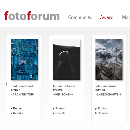
Direkt zum Inhalt
Community
Award
Mag
fotoforum-Award
fotoforum-Award
fotoforum-Award
1/2026
2/2026
3/2026
»ARCHITEKTUR«
»MENSCHEN«
»LANDSCHAFTEN«
Entries
Entries
Entries
Results
Results
Results