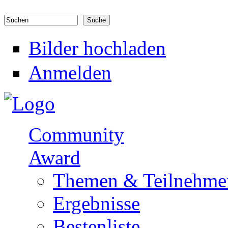
Direkt zum Inhalt
Suchen
Suchformular
Bilder hochladen
Anmelden
Community
Award
Themen & Teilnehme
Ergebnisse
Bestenliste