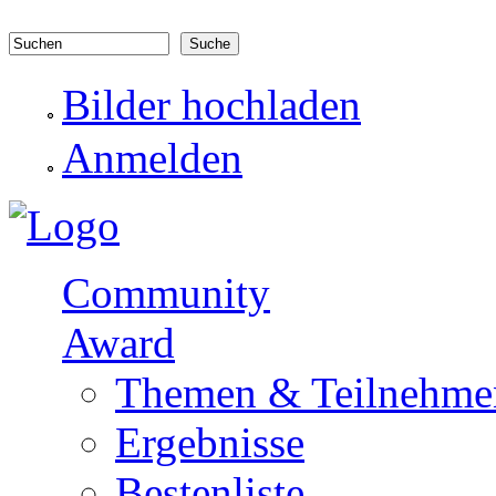
Direkt zum Inhalt
Suchen
Suchformular
Bilder hochladen
Anmelden
Community
Award
Themen & Teilnehme
Ergebnisse
Bestenliste