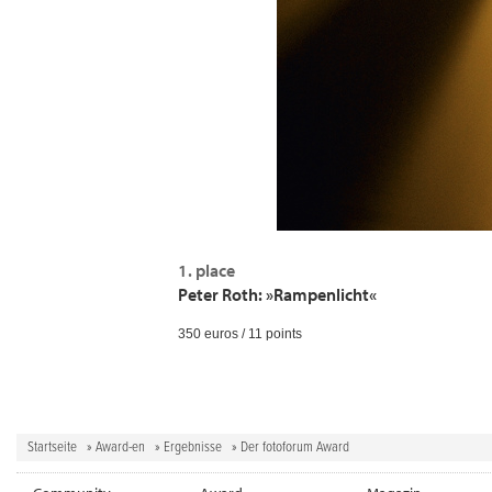
1. place
Peter Roth: »Rampenlicht«
350 euros / 11 points
Startseite
»
Award-en
»
Ergebnisse
» Der fotoforum Award