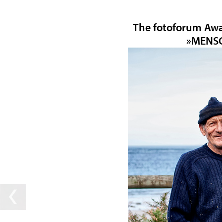
The fotoforum Awa
»MENS