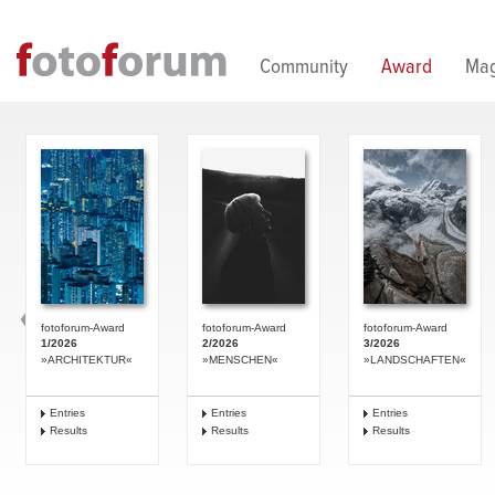
Direkt zum Inhalt
Community
Award
Mag
fotoforum-Award
fotoforum-Award
fotoforum-Award
1/2026
2/2026
3/2026
»ARCHITEKTUR«
»MENSCHEN«
»LANDSCHAFTEN«
Entries
Entries
Entries
Results
Results
Results