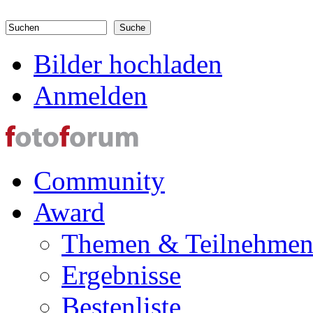
Direkt zum Inhalt
Suchen
Suchformular
Bilder hochladen
Anmelden
Community
Award
Themen & Teilnehme
Ergebnisse
Bestenliste