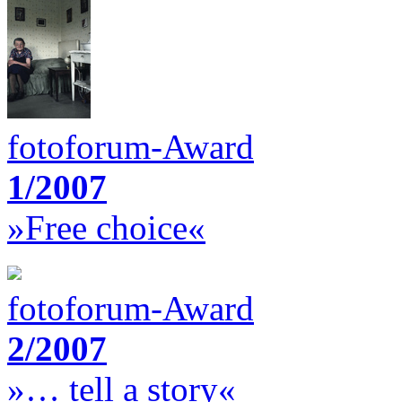
fotoforum-Award
1/2007
»Free choice«
fotoforum-Award
2/2007
»… tell a story«