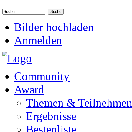
Direkt zum Inhalt
Suchen
Suchformular
Bilder hochladen
Anmelden
Community
Award
Themen & Teilnehme
Ergebnisse
Bestenliste