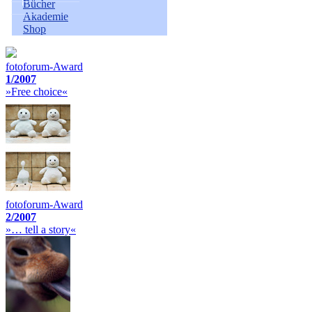
Bücher
Akademie
Shop
fotoforum-Award
1/2007
»Free choice«
fotoforum-Award
2/2007
»… tell a story«