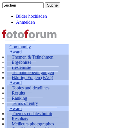
Direkt zum Inhalt
Suchen
Suchformular
Bilder hochladen
Anmelden
Community
Award
Themen & Teilnehmen
Ergebnisse
Bestenliste
Teilnahmebedingungen
Häufige Fragen (FAQ)
Award
Topics and deadlines
Results
Ranking
Terms of entry
Award
Thèmes et dates butoir
Résultats
Meilleurs photographes