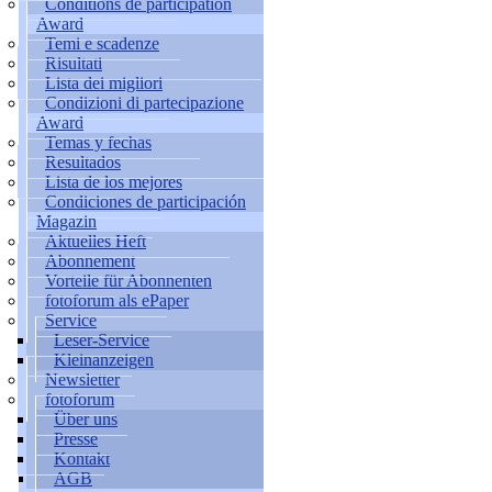
Conditions de participation
Award
Temi e scadenze
Risultati
Lista dei migliori
Condizioni di partecipazione
Award
Temas y fechas
Resultados
Lista de los mejores
Condiciones de participación
Magazin
Aktuelles Heft
Abonnement
Vorteile für Abonnenten
fotoforum als ePaper
Service
Leser-Service
Kleinanzeigen
Newsletter
fotoforum
Über uns
Presse
Kontakt
AGB