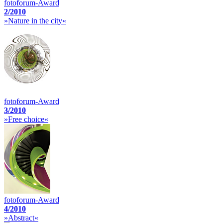
fotoforum-Award
2/2010
»Nature in the city«
fotoforum-Award
3/2010
»Free choice«
fotoforum-Award
4/2010
»Abstract«