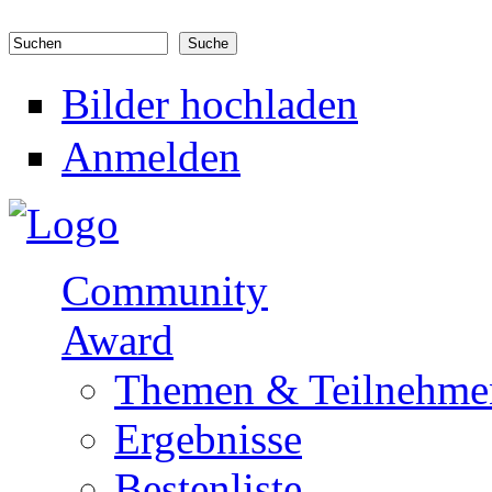
Direkt zum Inhalt
Suchen
Suchformular
Bilder hochladen
Anmelden
Community
Award
Themen & Teilnehme
Ergebnisse
Bestenliste