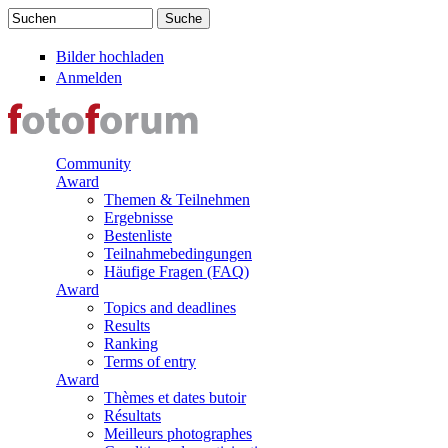
Direkt zum Inhalt
Suchen
Suchformular
Bilder hochladen
Anmelden
Community
Award
Themen & Teilnehmen
Ergebnisse
Bestenliste
Teilnahmebedingungen
Häufige Fragen (FAQ)
Award
Topics and deadlines
Results
Ranking
Terms of entry
Award
Thèmes et dates butoir
Résultats
Meilleurs photographes