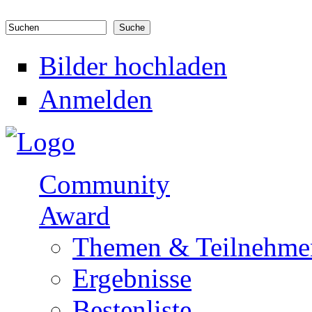
Direkt zum Inhalt
Suchen
Suchformular
Bilder hochladen
Anmelden
Community
Award
Themen & Teilnehme
Ergebnisse
Bestenliste