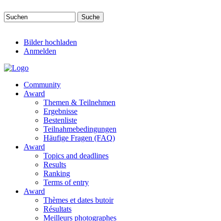
Direkt zum Inhalt
Suchen
Suchformular
Bilder hochladen
Anmelden
Community
Award
Themen & Teilnehmen
Ergebnisse
Bestenliste
Teilnahmebedingungen
Häufige Fragen (FAQ)
Award
Topics and deadlines
Results
Ranking
Terms of entry
Award
Thèmes et dates butoir
Résultats
Meilleurs photographes