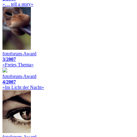
»… tell a story«
fotoforum-Award
3/2007
»Freies Thema«
fotoforum-Award
4/2007
»Im Licht der Nacht«
fotoforum-Award