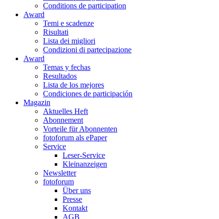
Conditions de participation
Award
Temi e scadenze
Risultati
Lista dei migliori
Condizioni di partecipazione
Award
Temas y fechas
Resultados
Lista de los mejores
Condiciones de participación
Magazin
Aktuelles Heft
Abonnement
Vorteile für Abonnenten
fotoforum als ePaper
Service
Leser-Service
Kleinanzeigen
Newsletter
fotoforum
Über uns
Presse
Kontakt
AGB