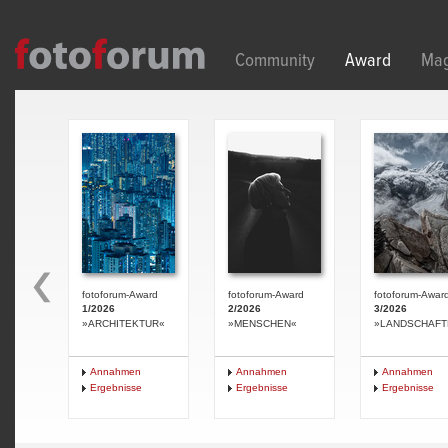
Direkt zum Inhalt
Community
Award
Mag
fotoforum-Award
fotoforum-Award
fotoforum-Awar
1/2026
2/2026
3/2026
»ARCHITEKTUR«
»MENSCHEN«
»LANDSCHAFT
Annahmen
Annahmen
Annahmen
Ergebnisse
Ergebnisse
Ergebnisse