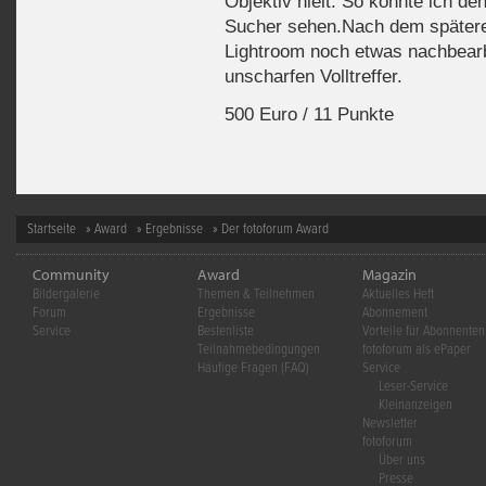
Objektiv hielt. So konnte ich d
Sucher sehen.Nach dem späteren
Lightroom noch etwas nachbearbe
unscharfen Volltreffer.
500 Euro / 11 Punkte
Startseite
»
Award
»
Ergebnisse
» Der fotoforum Award
Community
Award
Magazin
Bildergalerie
Themen & Teilnehmen
Aktuelles Heft
Forum
Ergebnisse
Abonnement
Service
Bestenliste
Vorteile für Abonnenten
Teilnahmebedingungen
fotoforum als ePaper
Häufige Fragen (FAQ)
Service
Leser-Service
Kleinanzeigen
Newsletter
fotoforum
Über uns
Presse