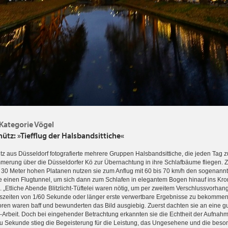
 Kategorie Vögel
hütz: »Tiefflug der Halsbandsittiche«
tz aus Düsseldorf fotografierte mehrere Gruppen Halsbandsittiche, die jeden Tag z
rung über die Düsseldorfer Kö zur Übernachtung in ihre Schlafbäume fliegen. 
d 30 Meter hohen Platanen nutzen sie zum Anflug mit 60 bis 70 km/h den sogenann
 einen Flug­tunnel, um sich dann zum Schlafen in elegantem Bogen hinauf ins Kr
 „Etliche Abende Blitzlicht-Tüftelei waren nötig, um per zweitem Verschlussvorhan
szeiten von 1/60 Sekunde oder länger erste verwertbare Ergebnisse zu bekommen“
roren waren baff und bewunderten das Bild ausgiebig. Zuerst dachten sie an eine g
Arbeit. Doch bei eingehender Betrachtung erkannten sie die Echtheit der Aufnah
 Sekunde stieg die Begeisterung für die Leistung, das Ungesehene und die beso