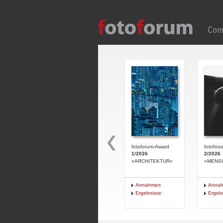
Direkt zum Inhalt
Com
fotoforum-Award
fotofor
1/2026
2/2026
»ARCHITEKTUR«
»MENS
Annahmen
Anna
Ergebnisse
Ergeb