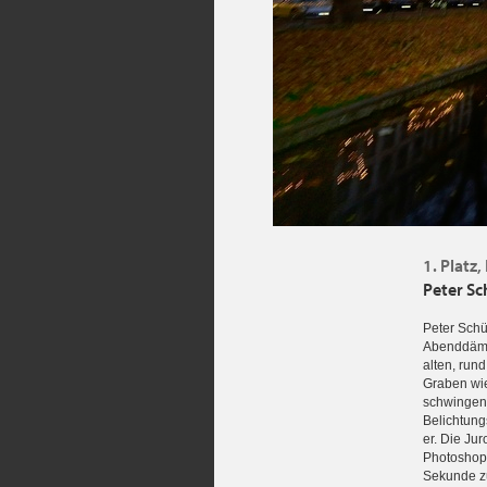
1. Platz,
Peter Sc
Peter Schü
Abenddämme
alten, run
Graben wie
schwingen.
Belichtung
er. Die Ju
Photoshop-
Sekunde zu