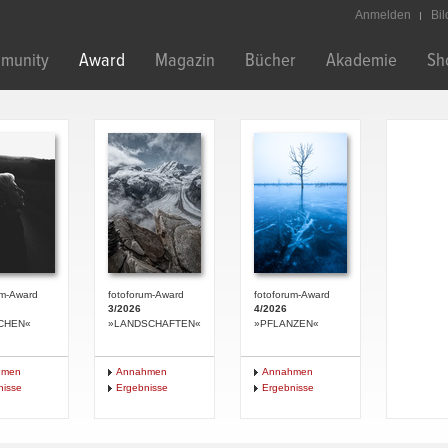
Anmelden
Bi
munity
Award
Magazin
Bücher
Akademie
Sh
um-Award
fotoforum-Award
fotoforum-Award
3/2026
4/2026
CHEN«
»LANDSCHAFTEN«
»PFLANZEN«
hmen
Annahmen
Annahmen
nisse
Ergebnisse
Ergebnisse