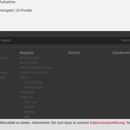
 Aufnahme.
reisgeld / 10 Punkte
m Award
Impre
Magazin
Bücher
Akademie
ehmen
Aktuelles Heft
Abonnement
Vorteile für Abonnenten
gungen
fotoforum als ePaper
FAQ)
Service
Leser-Service
Kleinanzeigen
Newsletter
fotoforum
Über uns
Presse
Kontakt
AGB
onalität zu bieten. Informieren Sie sich dazu in unserer
Datenschutzerklärung
. N
© 2011-2026 fotoforum-Verlag e.K. All rights reserved.