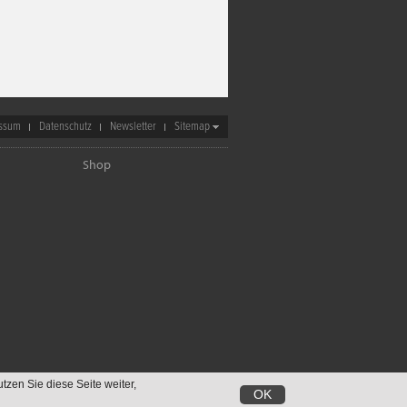
ssum
Datenschutz
Newsletter
Sitemap
Shop
utzen Sie diese Seite weiter,
OK