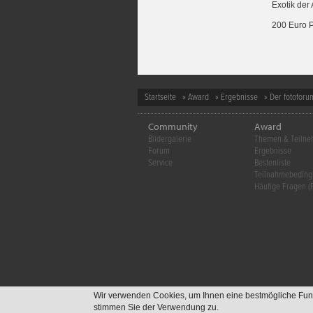
Exotik der
200 Euro P
Startseite
»
Award
»
Ergebnisse
» Der fotoforu
Community
Award
Bildergalerie
Themen & Teiln
Forum
Ergebnisse
Service
Bestenliste
Teilnahmebedin
Häufige Fragen (
Wir verwenden Cookies, um Ihnen eine bestmögliche Funkti
stimmen Sie der Verwendung zu.