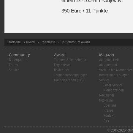
einem 24-105-mm-Objektiv.
350 Euro / 11 Punkte
Startseite
»
Award
»
Ergebnisse
» Der fotoforum Award
Community
Award
Magazin
Bildergalerie
Themen & Teilnehmen
Aktuelles Heft
Forum
Ergebnisse
Abonnement
Service
Bestenliste
Vorteile für Abonnenten
Teilnahmebedingungen
fotoforum als ePaper
Häufige Fragen (FAQ)
Service
Leser-Service
Kleinanzeigen
Newsletter
fotoforum
Über uns
Presse
Kontakt
AGB
© 2011-2026 fotofo