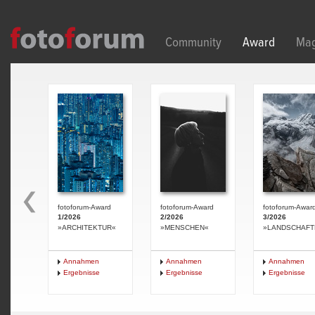
Direkt zum Inhalt
Community
Award
Mag
fotoforum-Award
fotoforum-Award
fotoforum-Awar
1/2026
2/2026
3/2026
»ARCHITEKTUR«
»MENSCHEN«
»LANDSCHAFT
Annahmen
Annahmen
Annahmen
Ergebnisse
Ergebnisse
Ergebnisse