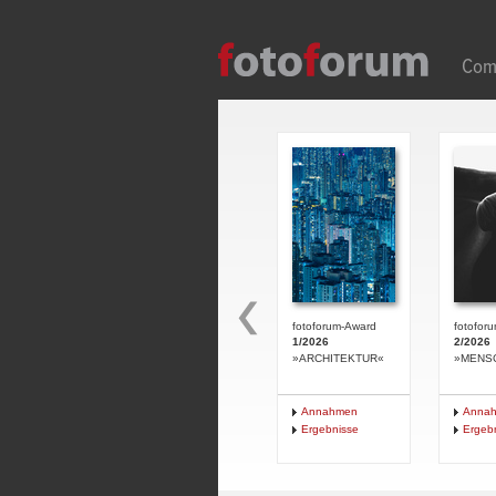
Direkt zum Inhalt
Com
fotoforum-Award
fotofor
1/2026
2/2026
»ARCHITEKTUR«
»MENS
Annahmen
Anna
Ergebnisse
Ergeb