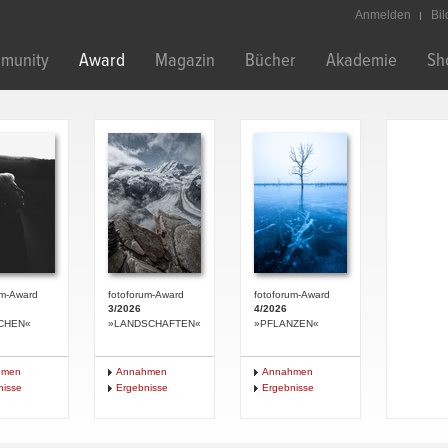
Anmelden
Bi
munity
Award
Magazin
Bücher
Akademie
Sh
um-Award
fotoforum-Award
fotoforum-Award
3/2026
4/2026
CHEN«
»LANDSCHAFTEN«
»PFLANZEN«
hmen
Annahmen
Annahmen
nisse
Ergebnisse
Ergebnisse