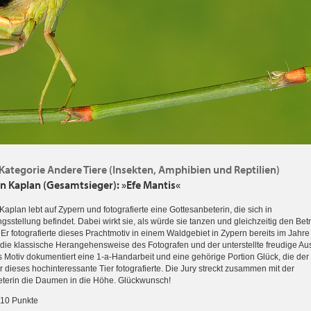
, Kategorie Andere Tiere (Insekten, Amphibien und Reptilien)
 Kaplan (Gesamtsieger): »Efe Mantis«
aplan lebt auf Zypern und fotografierte eine Gottesanbeterin, die sich in
gsstellung befindet. Dabei wirkt sie, als würde sie tanzen und gleichzeitig den Bet
 Er fotografierte dieses Prachtmotiv in einem Waldgebiet in Zypern bereits im Jahre
l die klassische Herangehensweise des Fotografen und der unterstellte freudige Au
s Motiv dokumentiert eine 1-a-Handarbeit und eine gehörige Portion Glück, die der
er dieses hochinteressante Tier fotografierte. Die Jury streckt zusammen mit der
terin die Daumen in die Höhe. Glückwunsch!
 10 Punkte