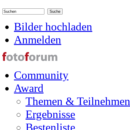
Direkt zum Inhalt
Suchen
Suchformular
Bilder hochladen
Anmelden
Community
Award
Themen & Teilnehme
Ergebnisse
Bestenliste