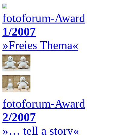
fotoforum-Award
1/2007
»Freies Thema«
fotoforum-Award
2/2007
»… tell a story«