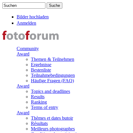
Direkt zum Inhalt
Suchen
Suchformular
Bilder hochladen
Anmelden
Community
Award
Themen & Teilnehmen
Ergebnisse
Bestenliste
Teilnahmebedingungen
Häufige Fragen (FAQ)
Award
Topics and deadlines
Results
Ranking
Terms of entry
Award
Thèmes et dates butoir
Résultats
Meilleurs photographes