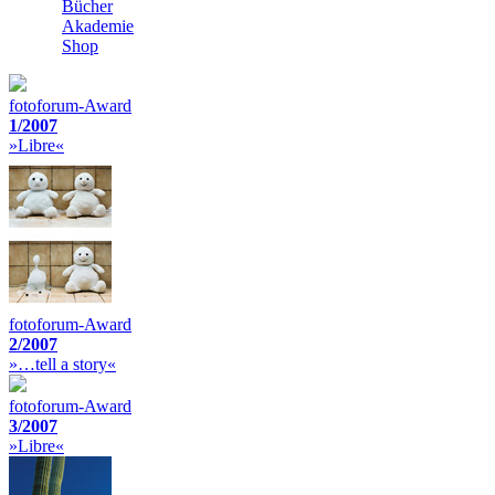
Bücher
Akademie
Shop
fotoforum-Award
1/2007
»Libre«
fotoforum-Award
2/2007
»…tell a story«
fotoforum-Award
3/2007
»Libre«