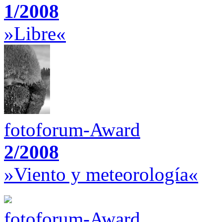
1/2008
»Libre«
fotoforum-Award
2/2008
»Viento y meteorología«
fotoforum-Award