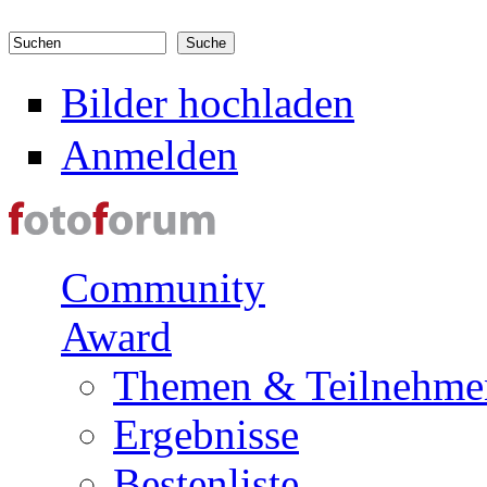
Direkt zum Inhalt
Suchen
Suchformular
Bilder hochladen
Anmelden
Community
Award
Themen & Teilnehme
Ergebnisse
Bestenliste