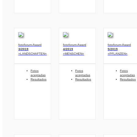
fotoforum-Award
fotoforum-Award
fotoforum-Award
3/2019
4/2019
5/2019
»LANDSCHAFTEN«
»MENSCHEN«
»PFLANZEN«
Fotos
Fotos
Fotos
aceptadas
aceptadas
aceptadas
Resultados
Resultados
Resultados