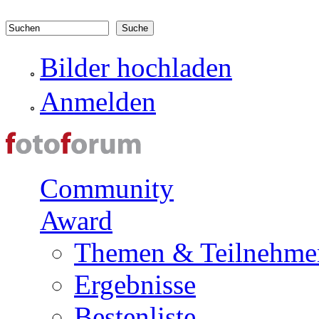
Direkt zum Inhalt
Suchen
Suchformular
Bilder hochladen
Anmelden
Community
Award
Themen & Teilnehme
Ergebnisse
Bestenliste