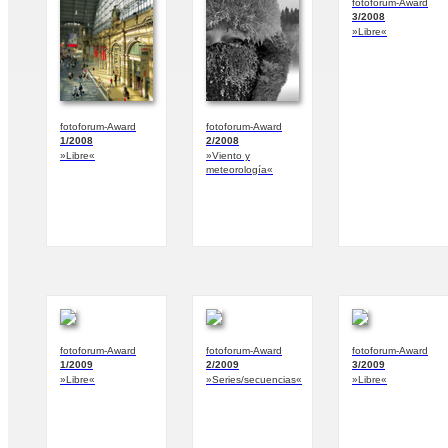
fotoforum-Award
3/2008
»Libre«
fotoforum-Award
fotoforum-Award
1/2008
2/2008
»Libre«
»Viento y
meteorología«
fotoforum-Award
fotoforum-Award
fotoforum-Award
1/2009
2/2009
3/2009
»Libre«
»Series/secuencias«
»Libre«