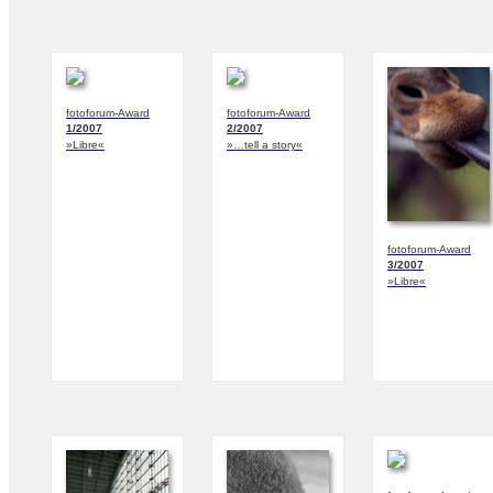
fotoforum-Award
fotoforum-Award
1/2007
2/2007
»Libre«
»…tell a story«
fotoforum-Award
3/2007
»Libre«