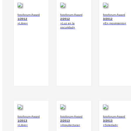
fotoforum-Award
fotoforum-Award
fotoforum-Award
1/2012
2/2012
3/2012
»Libre«
»Luz en la
»En movimiento«
oscuridad«
fotoforum-Award
fotoforum-Award
fotoforum-Award
1/2013
2/2013
3/2013
»Libre«
»Arquitectura«
»Soledad«