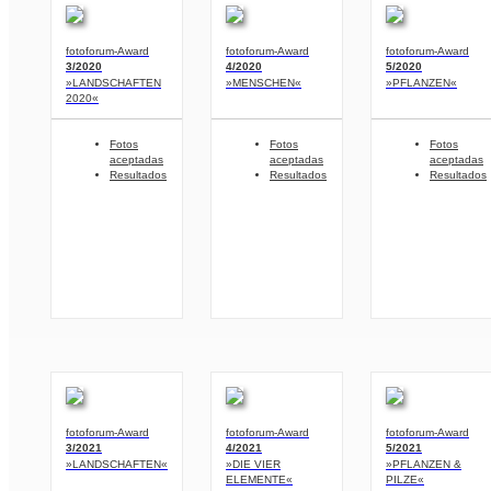
fotoforum-Award
fotoforum-Award
fotoforum-Award
3/2020
4/2020
5/2020
»LANDSCHAFTEN
»MENSCHEN«
»PFLANZEN«
2020«
Fotos
Fotos
Fotos
aceptadas
aceptadas
aceptadas
Resultados
Resultados
Resultados
fotoforum-Award
fotoforum-Award
fotoforum-Award
3/2021
4/2021
5/2021
»LANDSCHAFTEN«
»DIE VIER
»PFLANZEN &
ELEMENTE«
PILZE«