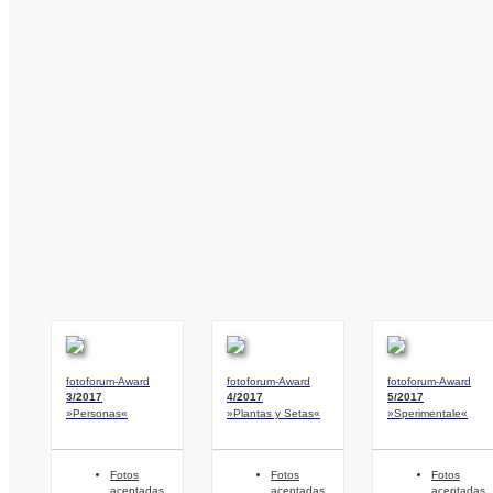
fotoforum-Award
fotoforum-Award
fotoforum-Award
3/2017
4/2017
5/2017
»Personas«
»Plantas y Setas«
»Sperimentale«
Fotos
Fotos
Fotos
aceptadas
aceptadas
aceptadas