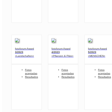
fotoforum-Award
fotoforum-Award
fotoforum-Award
3/2023
4/2023
5/2023
»Landschaften«
»Pflanzen & Pilze«
»MENSCHEN«
Fotos
Fotos
Fotos
aceptadas
aceptadas
aceptadas
Resultados
Resultados
Resultados