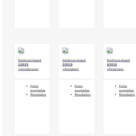
fotoforum-Award
fotoforum-Award
fotoforum-Award
1/2015
2/2015
3/2015
»Arquitectura«
»Animales«
»Personas«
Fotos
Fotos
Fotos
aceptadas
aceptadas
aceptadas
Resultados
Resultados
Resultados