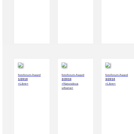
fotoforum-Award
fotoforum-Award
fotoforum-Award
1/2010
2/2010
3/2010
»Libre«
»Naturaleza
»Libre«
urbana«