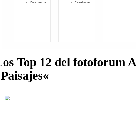
Resultados
Resultados
Los Top 12 del fotoforum 
»Paisajes«