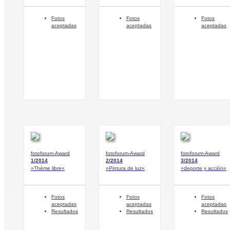
Fotos
Fotos
Fotos
aceptadas
aceptadas
aceptadas
fotoforum-Award
fotoforum-Award
fotoforum-Award
1/2014
2/2014
3/2014
»Thème libre«
»Pintura de luz«
»deporte y acción«
Fotos
Fotos
Fotos
aceptadas
aceptadas
aceptadas
Resultados
Resultados
Resultados