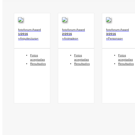
fotoforum-Award
fotoforum-Award
fotoforum-Award
1/2016
2/2016
3/2016
»Arquitectura«
»Animales«
»Personas«
Fotos
Fotos
Fotos
aceptadas
aceptadas
aceptadas
Resultados
Resultados
Resultados