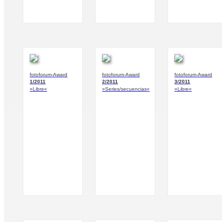
fotoforum-Award
fotoforum-Award
fotoforum-Award
1/2011
2/2011
3/2011
»Libre«
»Series/secuencias«
»Libre«