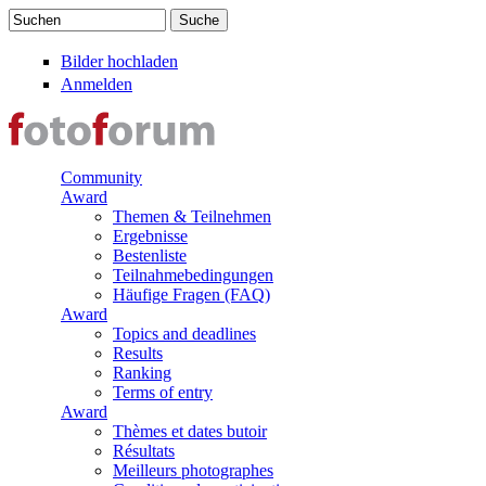
Direkt zum Inhalt
Suchen
Suchformular
Bilder hochladen
Anmelden
Community
Award
Themen & Teilnehmen
Ergebnisse
Bestenliste
Teilnahmebedingungen
Häufige Fragen (FAQ)
Award
Topics and deadlines
Results
Ranking
Terms of entry
Award
Thèmes et dates butoir
Résultats
Meilleurs photographes