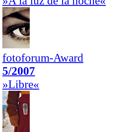
»A la luz de la noche«
fotoforum-Award
5/2007
»Libre«