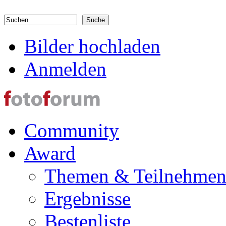
Direkt zum Inhalt
Suchen
Suchformular
Bilder hochladen
Anmelden
Community
Award
Themen & Teilnehme
Ergebnisse
Bestenliste