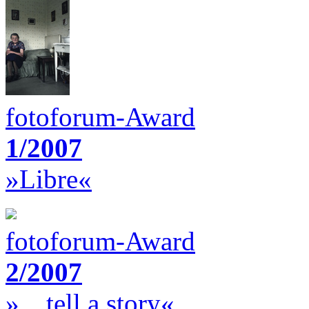
fotoforum-Award
1/2007
»Libre«
fotoforum-Award
2/2007
»…tell a story«