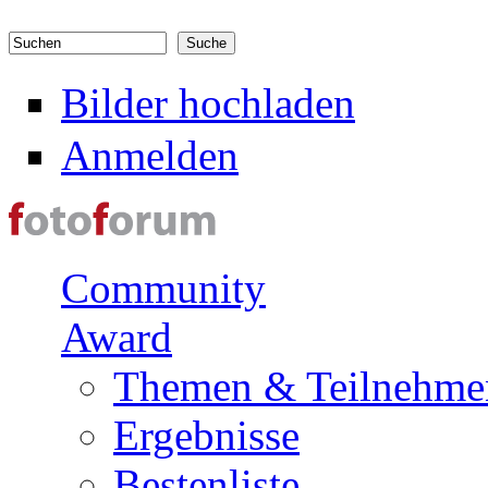
Direkt zum Inhalt
Suchen
Suchformular
Bilder hochladen
Anmelden
Community
Award
Themen & Teilnehme
Ergebnisse
Bestenliste