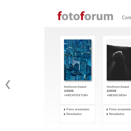
Direkt zum Inhalt
Com
fotoforum-Award
fotoforum-Award
1/2026
2/2026
»ARCHITEKTUR«
»MENSCHEN«
Fotos aceptadas
Fotos aceptada
Resultados
Resultados