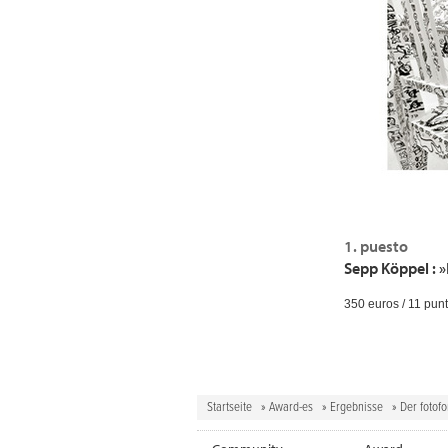
1. puesto
Sepp Köppel :
350 euros / 11 pun
Startseite
»
Award-es
»
Ergebnisse
» Der fotof