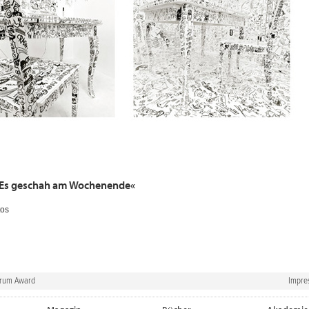
 »Es geschah am Wochenende«
tos
orum Award
Impre