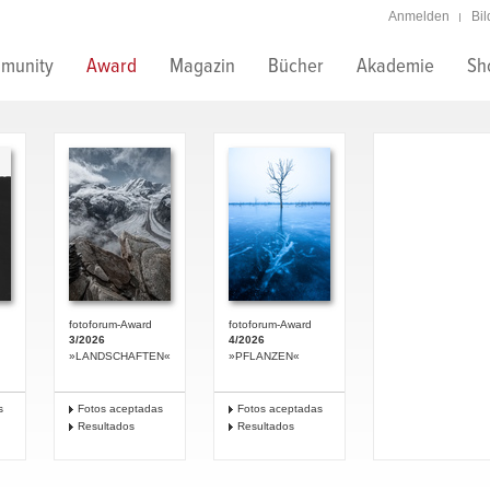
Anmelden
Bi
munity
Award
Magazin
Bücher
Akademie
Sh
fotoforum-Award
fotoforum-Award
3/2026
4/2026
»LANDSCHAFTEN«
»PFLANZEN«
s
Fotos aceptadas
Fotos aceptadas
Resultados
Resultados