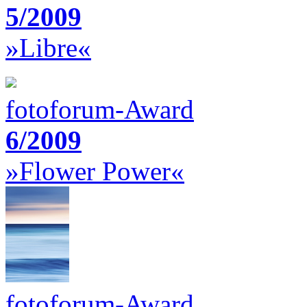
5/2009
»Libre«
fotoforum-Award
6/2009
»Flower Power«
fotoforum-Award