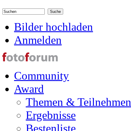
Direkt zum Inhalt
Suchen
Suchformular
Bilder hochladen
Anmelden
Community
Award
Themen & Teilnehme
Ergebnisse
Bestenliste