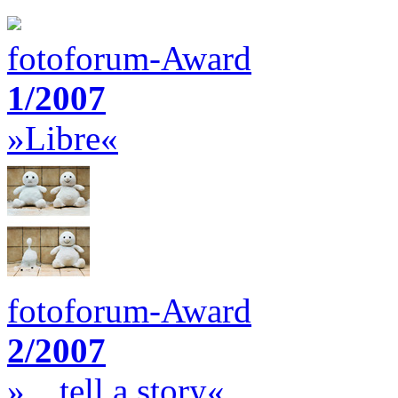
fotoforum-Award
1/2007
»Libre«
fotoforum-Award
2/2007
»…tell a story«