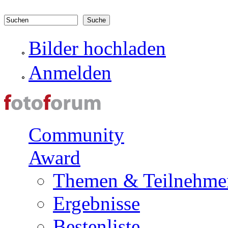
Direkt zum Inhalt
Suchen
Suchformular
Bilder hochladen
Anmelden
Community
Award
Themen & Teilnehme
Ergebnisse
Bestenliste