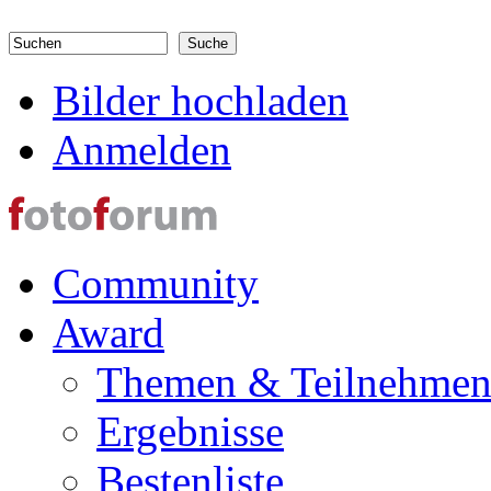
Direkt zum Inhalt
Suchen
Suchformular
Bilder hochladen
Anmelden
Community
Award
Themen & Teilnehme
Ergebnisse
Bestenliste