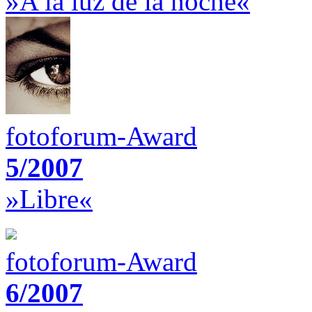
»A la luz de la noche«
fotoforum-Award
5/2007
»Libre«
fotoforum-Award
6/2007